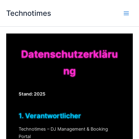
Zum
Main
Inhalt
Technotimes
Men
springen
Datenschutzerkläru
ng
Stand: 2025
1. Verantwortlicher
Technotimes – DJ Management & Booking
Portal