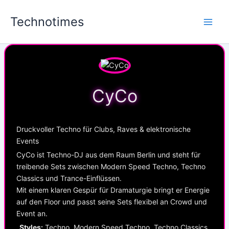
Zum
Main
Inhalt
Technotimes
Men
springen
CyCo
Druckvoller Techno für Clubs, Raves & elektronische
Events
CyCo ist Techno-DJ aus dem Raum Berlin und steht für
treibende Sets zwischen Modern Speed Techno, Techno
Classics und Trance-Einflüssen.
Mit einem klaren Gespür für Dramaturgie bringt er Energie
auf den Floor und passt seine Sets flexibel an Crowd und
Event an.
Styles:
Techno, Modern Speed Techno, Techno Classics,